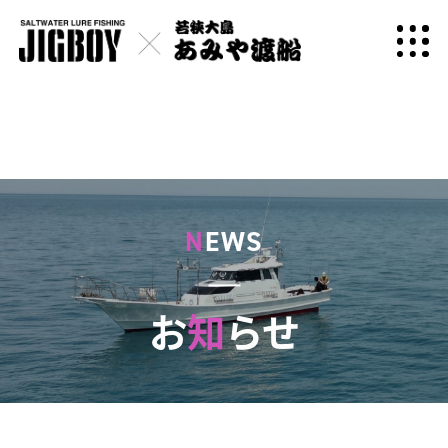
N
EWS
お
知
らせ