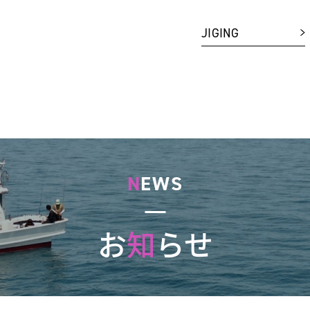
JIGING
N
EWS
お
知
らせ