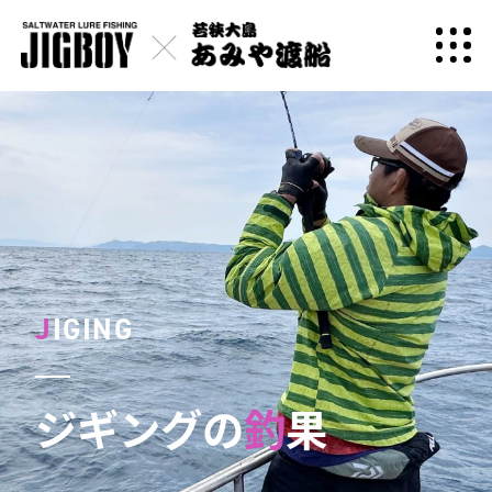
J
IGING
ジギングの
釣
果