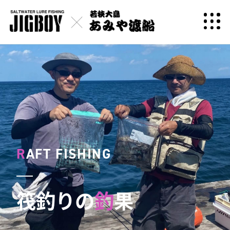
R
AFT FISHING
筏釣りの
釣
果