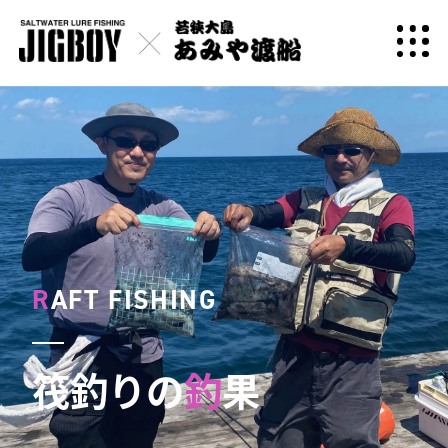
R
AFT FISHING
筏釣りの
釣
果