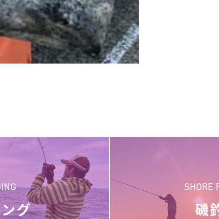
GING
SHORE 
ギング
磯