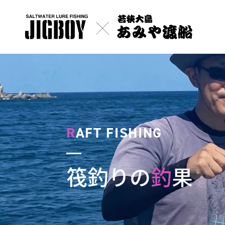
R
AFT FISHING
筏釣りの
釣
果