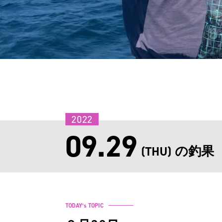
2022
09.29
の釣果
(THU)
TODAY’s TOPIC