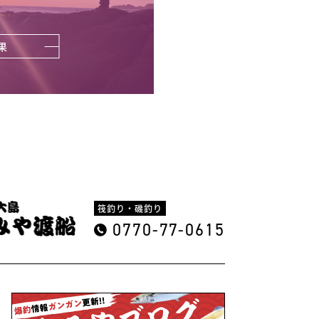
果
筏釣り・磯釣り
0770-77-0615