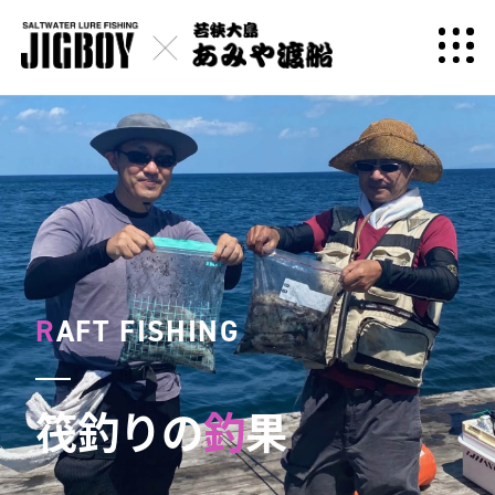
R
AFT FISHING
筏釣りの
釣
果