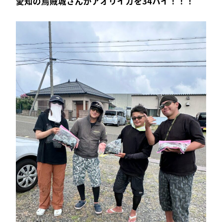
愛知の烏賊城さんがアオリイカを34ハイ！！！