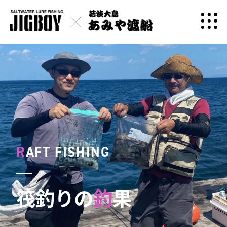
R
AFT FISHING
筏釣りの
釣
果