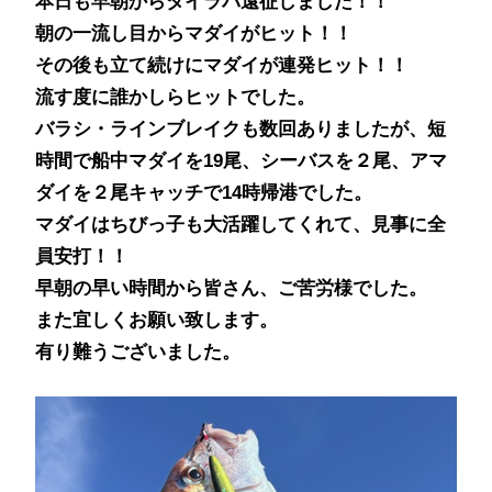
本日も早朝からタイラバ遠征しました！！
朝の一流し目からマダイがヒット！！
その後も立て続けにマダイが連発ヒット！！
流す度に誰かしらヒットでした。
バラシ・ラインブレイクも数回ありましたが、短
時間で船中マダイを19尾、シーバスを２尾、アマ
ダイを２尾キャッチで14時帰港でした。
マダイはちびっ子も大活躍してくれて、見事に全
員安打！！
早朝の早い時間から皆さん、ご苦労様でした。
また宜しくお願い致します。
有り難うございました。