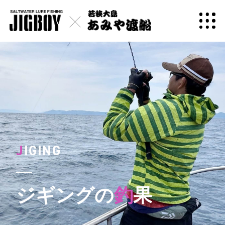
J
IGING
ジギングの
釣
果