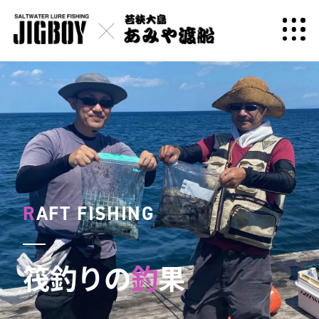
R
AFT FISHING
筏釣りの
釣
果