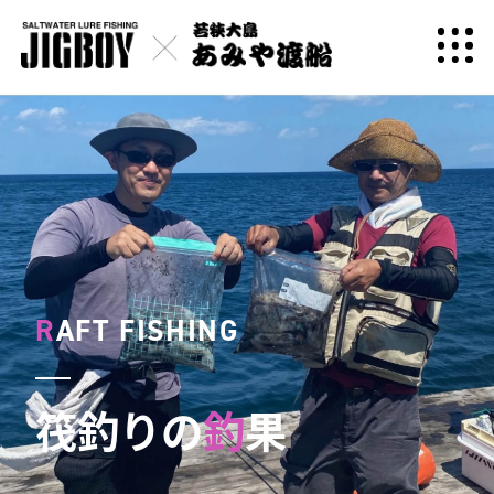
R
AFT FISHING
筏釣りの
釣
果