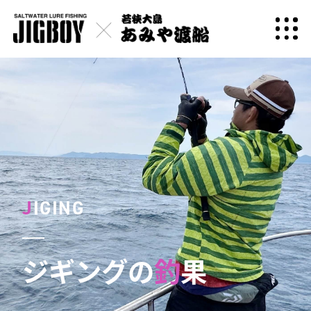
J
IGING
ジギングの
釣
果