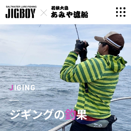
J
IGING
ジギングの
釣
果