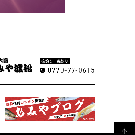
筏釣り・磯釣り
0770-77-0615