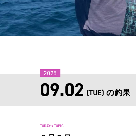
2025
09.02
の釣果
(TUE)
TODAY’s TOPIC