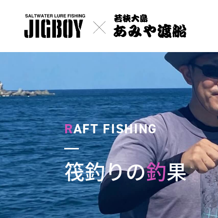
R
AFT FISHING
筏釣りの
釣
果