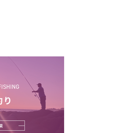
FISHING
釣り
果