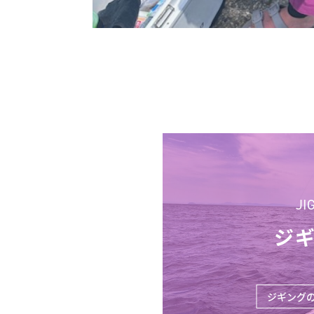
JI
ジ
ジギング