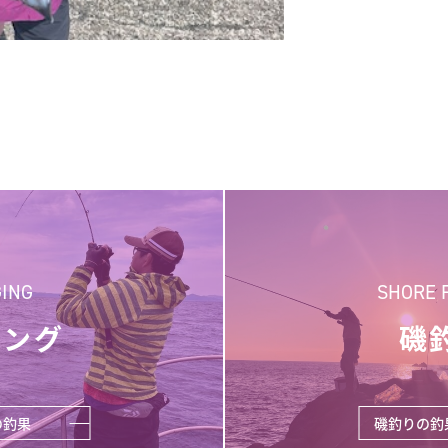
GING
SHORE 
ギング
磯
の釣果
磯釣りの釣