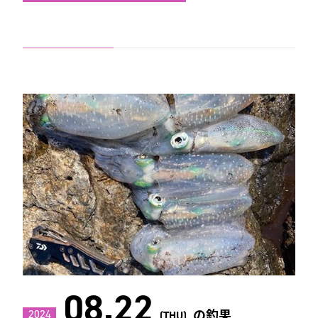
08.22
の釣果
2024
(THU)