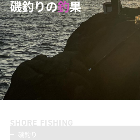
磯釣りの
釣
果
SHORE FISHING
磯釣り