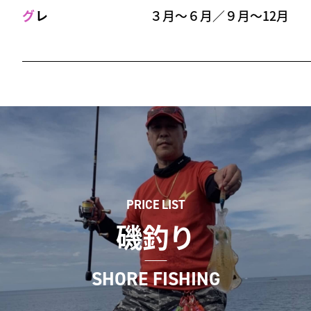
グ
レ
３月～６月／９月～12月
PRICE LIST
磯釣り
SHORE FISHING