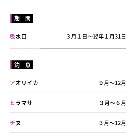
期 間
吸
水口
３月１日～翌年１月31日
釣 魚
ア
オリイカ
９月～12月
ヒ
ラマサ
３月～６月
チ
ヌ
３月～12月