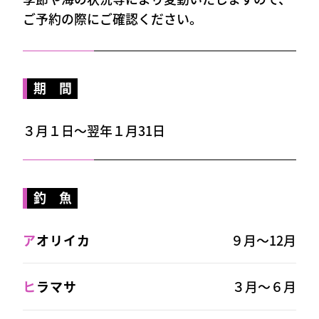
ご予約の際にご確認ください。
期 間
３月１日～翌年１月31日
釣 魚
ア
オリイカ
９月～12月
ヒ
ラマサ
３月～６月