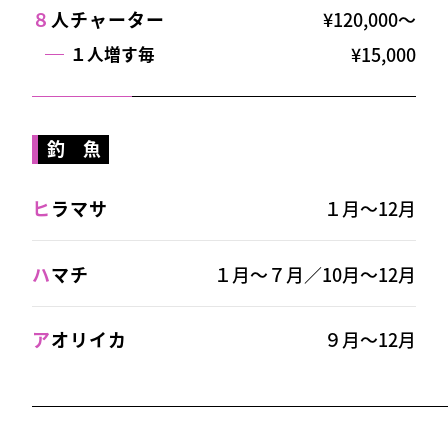
８
人チャーター
¥120,000〜
¥15,000
１人増す毎
釣 魚
ヒ
ラマサ
１月～12月
ハ
マチ
１月～７月／10月～12月
ア
オリイカ
９月～12月