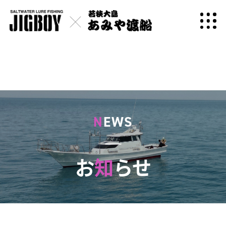
N
EWS
お
知
らせ