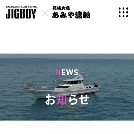
N
EWS
お
知
らせ