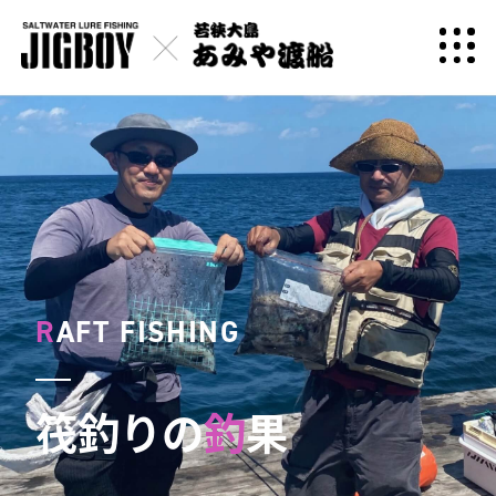
R
AFT FISHING
筏釣りの
釣
果