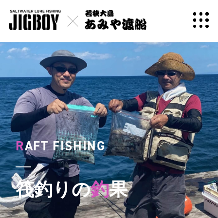
R
AFT FISHING
筏釣りの
釣
果