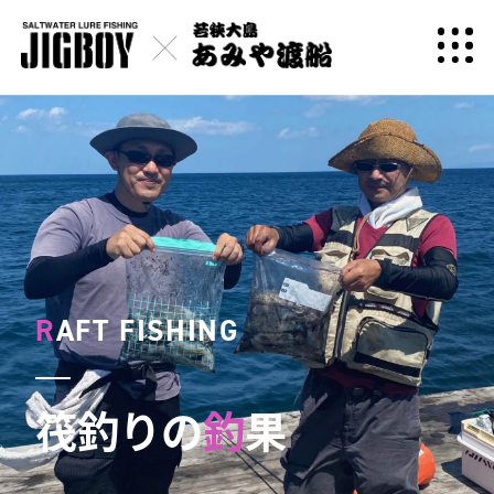
R
AFT FISHING
筏釣りの
釣
果