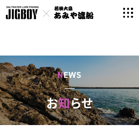
N
EWS
お
知
らせ