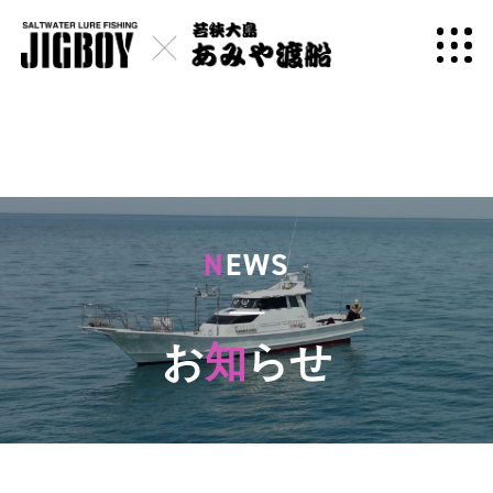
N
EWS
お
知
らせ