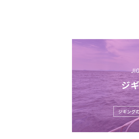
JI
ジ
ジギング