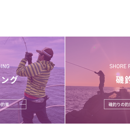
GING
SHORE 
ギング
磯
の釣果
磯釣りの釣