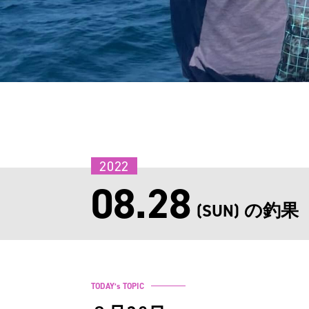
2022
08.28
の釣果
(SUN)
TODAY’s TOPIC