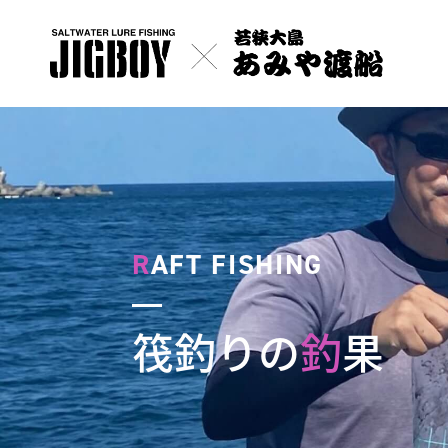
R
AFT FISHING
筏釣りの
釣
果