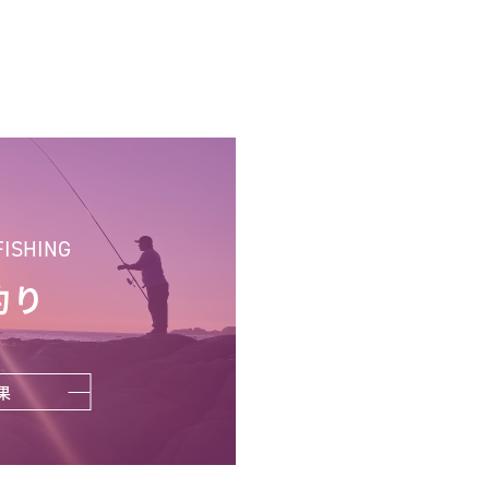
FISHING
釣り
果