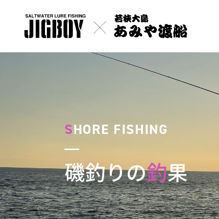
S
HORE FISHING
磯釣りの
釣
果