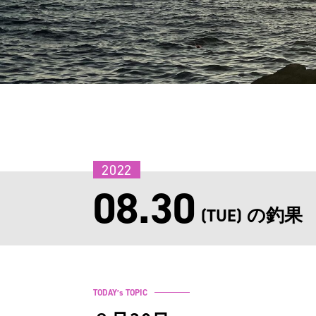
2022
08.30
の釣果
(TUE)
TODAY’s TOPIC