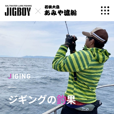
J
IGING
ジギングの
釣
果