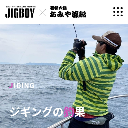
J
IGING
ジギングの
釣
果