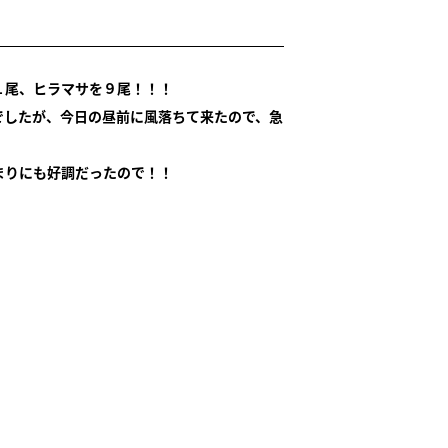
１尾、ヒラマサを９尾！！！
でしたが、今日の昼前に風落ちて来たので、急
まりにも好調だったので！！
。
。