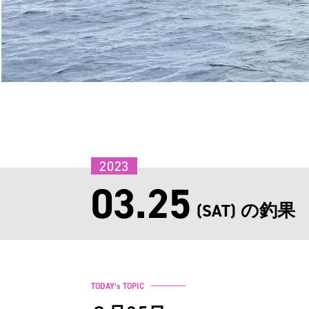
2023
03.25
の釣果
(SAT)
TODAY’s TOPIC