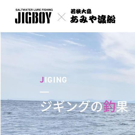
J
IGING
ジギングの
釣
果