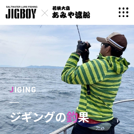
J
IGING
ジギングの
釣
果