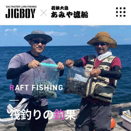
R
AFT FISHING
筏釣りの
釣
果