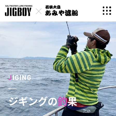
J
IGING
ジギングの
釣
果